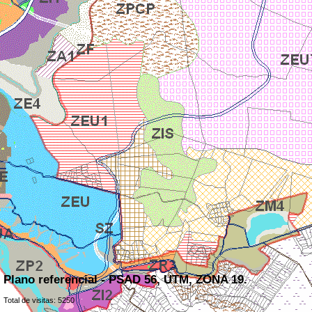
Plano referencial - PSAD 56, UTM, ZONA 19.
Total de visitas: 5250